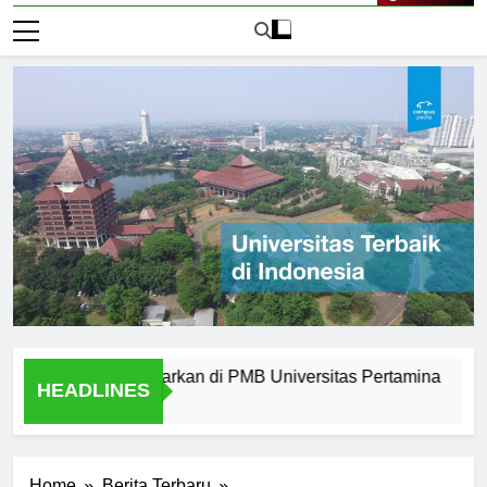
Live Now
rn yang Ditawarkan di PMB Universitas Pertamina
Alumni
HEADLINES
2 Hari 