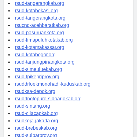
universitasindonesia.org
rsud-tangerangkab.org
rsud-kotabekasi.org
rsud-tangerangkota.org
rsucnd-acehbaratkab.org
rsud-pasuruankota.org
rsud-limapuluhkotakab.org
rsud-kotamakassar.org
rsud-kotabogor.org
rsud-tanjungpinangkota.org
rsud-simeuluekab.org
rsud-tpikepriprov.org
rsuddrloekmonohadi-kuduskab.org
rsudksa-depok.org
rsudrtnotopuro-sidoarjokab.org
rsud-sintang.org
rsud-cilacapkab.org
rsudkoja-jakarta.org
rsud-brebeskab.org