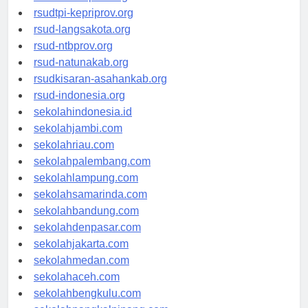
rsud-sulbarprov.org
rsudtpi-kepriprov.org
rsud-langsakota.org
rsud-ntbprov.org
rsud-natunakab.org
rsudkisaran-asahankab.org
rsud-indonesia.org
sekolahindonesia.id
sekolahjambi.com
sekolahriau.com
sekolahpalembang.com
sekolahlampung.com
sekolahsamarinda.com
sekolahbandung.com
sekolahdenpasar.com
sekolahjakarta.com
sekolahmedan.com
sekolahaceh.com
sekolahbengkulu.com