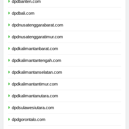
dpdbanten.com
dpdbali.com
dpdnusatenggarabarat.com
dpdnusatenggaratimur.com
dpdkalimantanbarat.com
dpdkalimantantengah.com
dpdkalimantanselatan.com
dpdkalimantantimur.com
dpdkalimantanutara.com
dpdsulawesiutara.com
dpdgorontalo.com