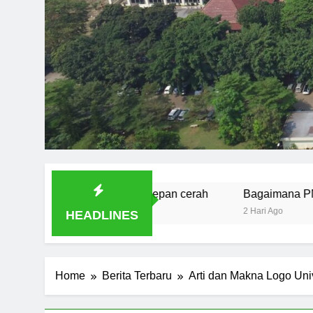
a Depan cerah
Bagaimana PMB Universitas Pertamina M
2 Hari Ago
HEADLINES
Home
Berita Terbaru
Arti dan Makna Logo Univ