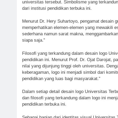
universitas tersebut. Simbolisme yang terkandun
dari institusi pendidikan terbuka ini.
Menurut Dr. Hery Suhartoyo, pengamat desain gr
memperhatikan elemen-elemen yang mewakili ese
sederhana namun sarat makna, menggambarkan s
siapa saja.”
Filosofi yang terkandung dalam desain logo Unive
pendidikan ini. Menurut Prof. Dr. Ojat Darojat, p
nilai yang dijunjung tinggi oleh universitas. 
keberagaman, logo ini menjadi simbol dari kom
pendidikan yang luas bagi masyarakat.”
Dalam setiap detail desain logo Universitas Te
dan filosofi yang terkandung dalam logo ini menjad
pendidikan terbuka ini.
Sebagai bagian dari identitas visual Universitas 