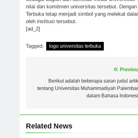
nilai dan komitmen universitas tersebut. Dengan 
Terbuka tetap menjadi simbol yang melekat dala
oleh institusi tersebut.
[ad_2]
Tagged:
logo universitas terbuka
Navigasi
Previou
pos
Berikut adalah beberapa saran judul artik
tentang Universitas Muhammadiyah Palemba
dalam Bahasa Indonesi
Related News