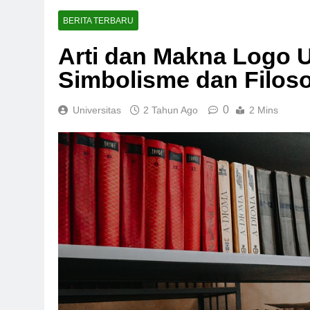
BERITA TERBARU
Arti dan Makna Logo U
Simbolisme dan Filoso
0
Universitas
2 Tahun Ago
2 Mins