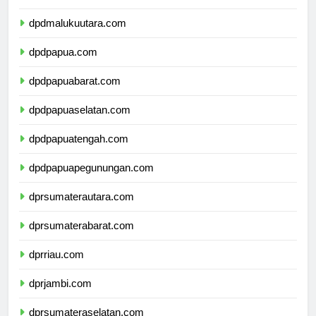
dpdmaluku.com
dpdmalukuutara.com
dpdpapua.com
dpdpapuabarat.com
dpdpapuaselatan.com
dpdpapuatengah.com
dpdpapuapegunungan.com
dprsumaterautara.com
dprsumaterabarat.com
dprriau.com
dprjambi.com