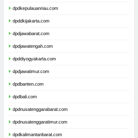
dpdkepulauanbangkabelitung.com
dpdkepulauanriau.com
dpddkijakarta.com
dpdjawabarat.com
dpdjawatengah.com
dpddiyogyakarta.com
dpdjawatimur.com
dpdbanten.com
dpdbali.com
dpdnusatenggarabarat.com
dpdnusatenggaratimur.com