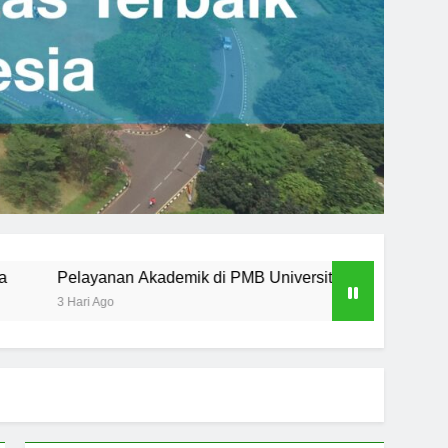
ik di PMB Universitas Pertamina: Menyongsong Masa Depan 