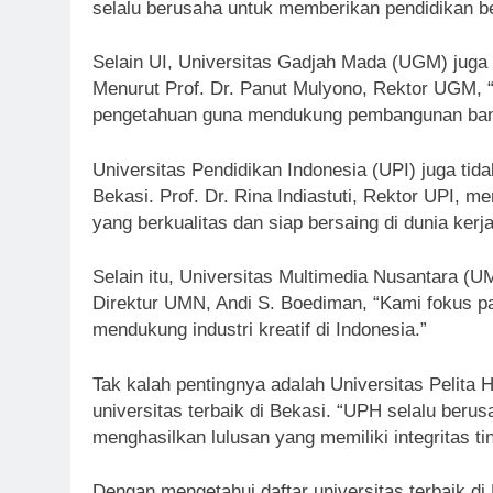
selalu berusaha untuk memberikan pendidikan be
Selain UI, Universitas Gadjah Mada (UGM) juga t
Menurut Prof. Dr. Panut Mulyono, Rektor UGM, 
pengetahuan guna mendukung pembangunan ban
Universitas Pendidikan Indonesia (UPI) juga tida
Bekasi. Prof. Dr. Rina Indiastuti, Rektor UPI,
yang berkualitas dan siap bersaing di dunia kerja
Selain itu, Universitas Multimedia Nusantara (U
Direktur UMN, Andi S. Boediman, “Kami fokus p
mendukung industri kreatif di Indonesia.”
Tak kalah pentingnya adalah Universitas Pelita
universitas terbaik di Bekasi. “UPH selalu beru
menghasilkan lulusan yang memiliki integritas ti
Dengan mengetahui daftar universitas terbaik di 