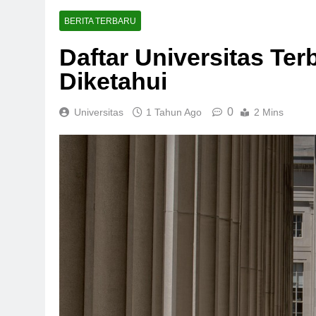
BERITA TERBARU
Daftar Universitas Ter
Diketahui
0
Universitas
1 Tahun Ago
2 Mins