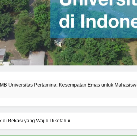
: Kesempatan Emas untuk Mahasiswa
Pelayanan Akadem
3 Hari Ago
ik di Bekasi yang Wajib Diketahui