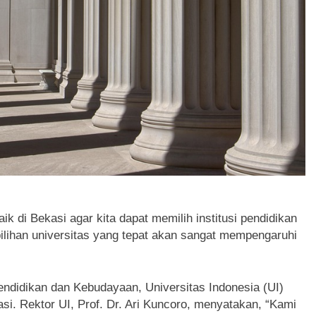
ik di Bekasi agar kita dapat memilih institusi pendidikan
 pilihan universitas yang tepat akan sangat mempengaruhi
endidikan dan Kebudayaan, Universitas Indonesia (UI)
asi. Rektor UI, Prof. Dr. Ari Kuncoro, menyatakan, “Kami