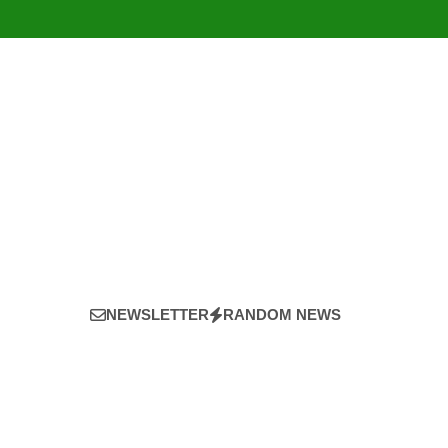
NEWSLETTER
RANDOM NEWS