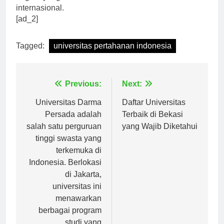
negara yang mandiri dan berdaulat di kancah
internasional.
[ad_2]
Tagged:
universitas pertahanan indonesia
Navigasi
Previous:
Next:
pos
Universitas Darma
Daftar Universitas
Persada adalah
Terbaik di Bekasi
salah satu perguruan
yang Wajib Diketahui
tinggi swasta yang
terkemuka di
Indonesia. Berlokasi
di Jakarta,
universitas ini
menawarkan
berbagai program