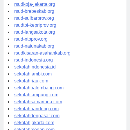
rsud-cilacapkab.org
rsudkoja-jakarta.org
rsud-brebeskab.org
rsud-sulbarprov.org
rsudtpi-kepriprov.org
rsud-langsakota.org
rsud-ntbprov.org
rsud-natunakab.org
rsudkisaran-asahankab.org
rsud-indonesia.org
sekolahindonesia.id
sekolahjambi.com
sekolahriau.com
sekolahpalembang.com
sekolahlampung.com
sekolahsamarinda.com
sekolahbandung.com
sekolahdenpasar.com
sekolahjakarta.com