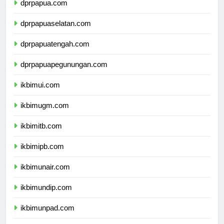
dprpapua.com
dprpapuaselatan.com
dprpapuatengah.com
dprpapuapegunungan.com
ikbimui.com
ikbimugm.com
ikbimitb.com
ikbimipb.com
ikbimunair.com
ikbimundip.com
ikbimunpad.com