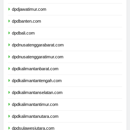
dpddiyogyakarta.com
dpdjawatimur.com
dpdbanten.com
dpdbali.com
dpdnusatenggarabarat.com
dpdnusatenggaratimur.com
dpdkalimantanbarat.com
dpdkalimantantengah.com
dpdkalimantanselatan.com
dpdkalimantantimur.com
dpdkalimantanutara.com