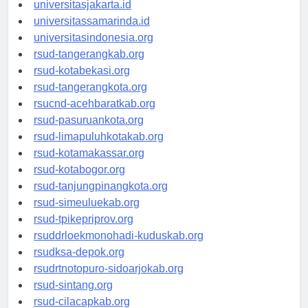
universitassalor.id
universitasjakarta.id
universitassamarinda.id
universitasindonesia.org
rsud-tangerangkab.org
rsud-kotabekasi.org
rsud-tangerangkota.org
rsucnd-acehbaratkab.org
rsud-pasuruankota.org
rsud-limapuluhkotakab.org
rsud-kotamakassar.org
rsud-kotabogor.org
rsud-tanjungpinangkota.org
rsud-simeuluekab.org
rsud-tpikepriprov.org
rsuddrloekmonohadi-kuduskab.org
rsudksa-depok.org
rsudrtnotopuro-sidoarjokab.org
rsud-sintang.org