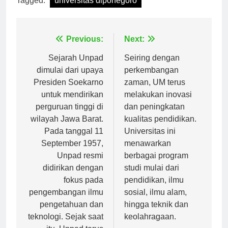
Tagged:
universitas diponegoro
Navigasi
Previous:
Next:
pos
Sejarah Unpad
Seiring dengan
dimulai dari upaya
perkembangan
Presiden Soekarno
zaman, UM terus
untuk mendirikan
melakukan inovasi
perguruan tinggi di
dan peningkatan
wilayah Jawa Barat.
kualitas pendidikan.
Pada tanggal 11
Universitas ini
September 1957,
menawarkan
Unpad resmi
berbagai program
didirikan dengan
studi mulai dari
fokus pada
pendidikan, ilmu
pengembangan ilmu
sosial, ilmu alam,
pengetahuan dan
hingga teknik dan
teknologi. Sejak saat
keolahragaan.