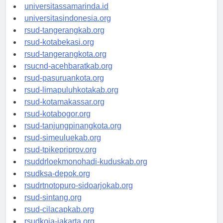
universitasjakarta.id
universitassamarinda.id
universitasindonesia.org
rsud-tangerangkab.org
rsud-kotabekasi.org
rsud-tangerangkota.org
rsucnd-acehbaratkab.org
rsud-pasuruankota.org
rsud-limapuluhkotakab.org
rsud-kotamakassar.org
rsud-kotabogor.org
rsud-tanjungpinangkota.org
rsud-simeuluekab.org
rsud-tpikepriprov.org
rsuddrloekmonohadi-kuduskab.org
rsudksa-depok.org
rsudrtnotopuro-sidoarjokab.org
rsud-sintang.org
rsud-cilacapkab.org