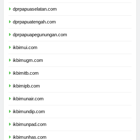
dprpapua.com
dprpapuaselatan.com
dprpapuatengah.com
dprpapuapegunungan.com
ikbimui.com
ikbimugm.com
ikbimitb.com
ikbimipb.com
ikbimunair.com
ikbimundip.com
ikbimunpad.com