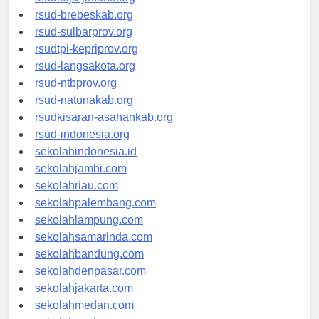
rsudkoja-jakarta.org
rsud-brebeskab.org
rsud-sulbarprov.org
rsudtpi-kepriprov.org
rsud-langsakota.org
rsud-ntbprov.org
rsud-natunakab.org
rsudkisaran-asahankab.org
rsud-indonesia.org
sekolahindonesia.id
sekolahjambi.com
sekolahriau.com
sekolahpalembang.com
sekolahlampung.com
sekolahsamarinda.com
sekolahbandung.com
sekolahdenpasar.com
sekolahjakarta.com
sekolahmedan.com