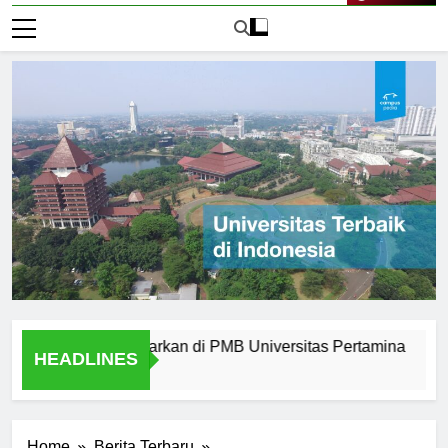
Live Now
ern yang Ditawarkan di PMB Universitas Pertamina
Alumn
HEADLINES
2 Hari 